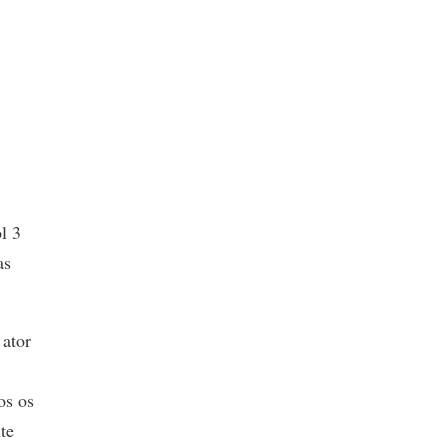
l 3
as
 ator
os os
te