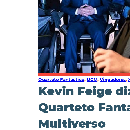
Quarteto Fantástico
,
UCM
,
Vingadores
,
Kevin Feige d
Quarteto Fant
Multiverso