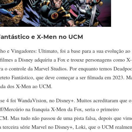
Fantástico e X-Men no UCM
o e Vingadores: Ultimato, foi a base para a sua evolução ao
ilmes a Disney adquiriu a Fox e trouxe personagens como X-
ra o controle da Marvel Studios. Por enquanto temos Deadpoo
arteto Fantástico, que deve começar a ser filmada em 2023. M
egada dos X-Men ao UCM.
ase 4 foi WandaVision, no Disney+. Muitos acreditaram que o
ff/Mercúrio na franquia X-Men da Fox, seria o primeiro
CM. Mas tudo não passou de uma pista falsa, depois que vim
 terceira série Marvel no Disney+, Loki, que o UCM realmen