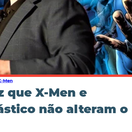
X-Men
iz que X-Men e
ástico não alteram o