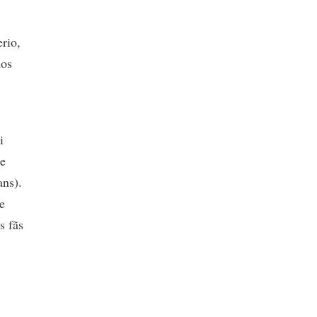
rio,
nos
i
de
ns).
e
s fãs