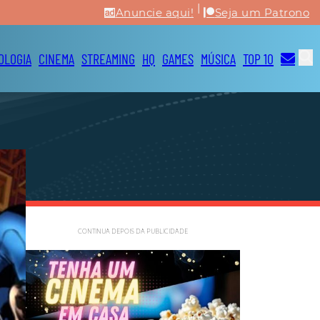
|
Anuncie aqui!
Seja um Patrono
OLOGIA
CINEMA
STREAMING
HQ
GAMES
MÚSICA
TOP 10
CONTINUA DEPOIS DA PUBLICIDADE