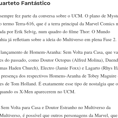
arteto Fantástico
o sempre fez parte da conversa sobre o UCM. O plano de Myste
termo Terra-616, que é a terra principal da Marvel Comics 
itada por Erik Selvig, num quadro do filme Thor: O Mundo
ia já refletiam sobre a ideia do Multiverso em plena Fase 2.
 lançamento de Homem-Aranha: Sem Volta para Casa, que va
lões do passado, como Doutor Octopus (Alfred Molina), Duen
s Haden Church), Electro (Jamie Foxx) e Lagarto (Rhys Ifa
a presença dos respectivos Homens-Aranha de Tobey Maguire 
s de Tom Holland. É exatamente esse tipo de nostalgia que o
r quando os X-Men aparecerem no UCM.
em Volta para Casa e Doutor Estranho no Multiverso da
ultiverso, é possível que outros personagens da Marvel, que