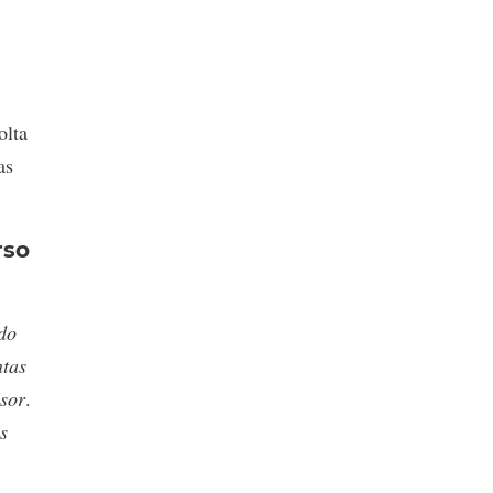
olta
as
rso
do
ntas
sor
.
s