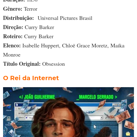
Gênero:
Terror
Distribuição:
Universal Pictures Brasil
Direção:
Curry Barker
Roteiro:
Curry Barker
Elenco:
Isabelle Huppert, Chloë Grace Moretz, Maika
Monroe
Título Original:
Obsession
O Rei da Internet