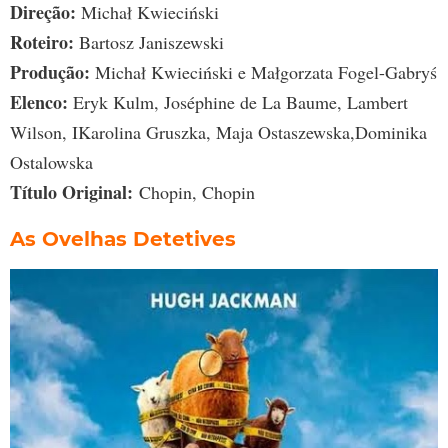
Direção:
Michał Kwieciński
Roteiro:
Bartosz Janiszewski
Produção:
Michał Kwieciński e Małgorzata Fogel-Gabryś
Elenco:
Eryk Kulm, Joséphine de La Baume, Lambert
Wilson, IKarolina Gruszka, Maja Ostaszewska,Dominika
Ostalowska
Título Original:
Chopin, Chopin
As Ovelhas Detetives