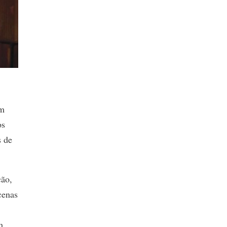
em
os
s de
ção,
cenas
m