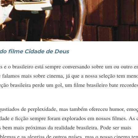
do filme Cidade de Deus
s e o brasileiro está sempre conversando sobre um ou outro 
 falamos mais sobre cinema, já que a nossa seleção tem men
eção brasileira perde um gol, um filme brasileiro bate recorde
ngustiados de perplexidade, mas também ofereceu humor, emo
lidade e ficção sempre foram explorados em nossos filmes. As 
s bem mais próximas da realidade brasileira. Pode ser mais
oblemas e as alegrias de outros países, mas o nosso cinema te