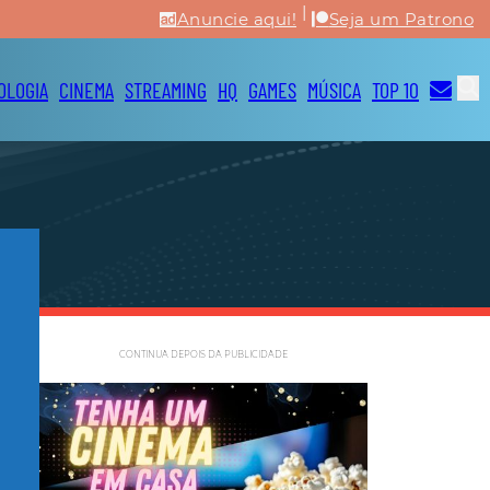
|
Anuncie aqui!
Seja um Patrono
OLOGIA
CINEMA
STREAMING
HQ
GAMES
MÚSICA
TOP 10
CONTINUA DEPOIS DA PUBLICIDADE