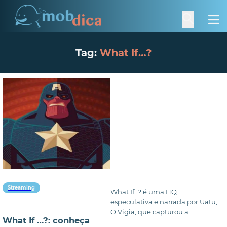
Tag:
What If…?
Streaming
What If…? é uma HQ
especulativa e narrada por Uatu,
O Vigia, que capturou a
What If …?: conheça