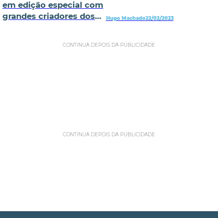
em edição especial com
grandes criadores dos
Hugo Machado
22/02/2023
quadrinhos
CONTINUA DEPOIS DA PUBLICIDADE
CONTINUA DEPOIS DA PUBLICIDADE