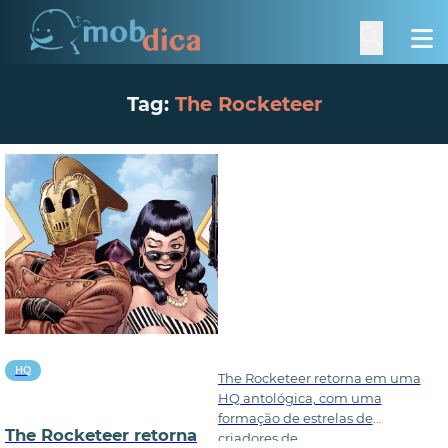
Tag:
The Rocketeer
HQ
The Rocketeer retorna em uma
HQ antológica, com uma
formação de estrelas de
The Rocketeer retorna
criadores de