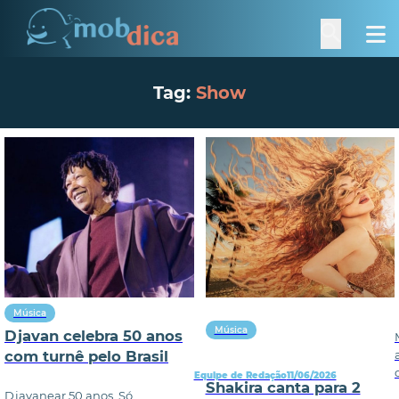
Tag:
Show
Música
Música
Djavan celebra 50 anos
com turnê pelo Brasil
Equipe de Redação
11/06/2026
Shakira canta para 2
Djavanear 50 anos. Só