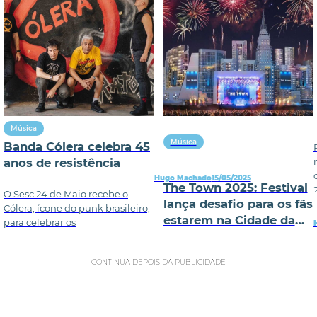
Música
Música
Banda Cólera celebra 45
anos de resistência
Hugo Machado
15/05/2025
The Town 2025: Festival
O Sesc 24 de Maio recebe o
lança desafio para os fãs
Cólera, ícone do punk brasileiro,
estarem na Cidade da
para celebrar os
Música
CONTINUA DEPOIS DA PUBLICIDADE