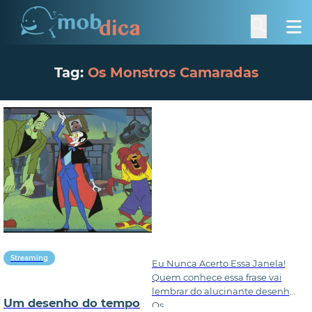
Tag:
Os Monstros Camaradas
Streaming
Eu Nunca Acerto Essa Janela!
Quem conhece essa frase vai
lembrar do alucinante desenho
Um desenho do tempo
Os