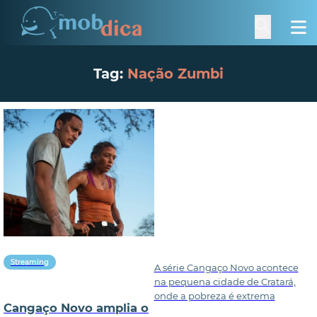
Tag:
Nação Zumbi
Streaming
A série Cangaço Novo acontece
na pequena cidade de Cratará,
onde a pobreza é extrema
Cangaço Novo amplia o