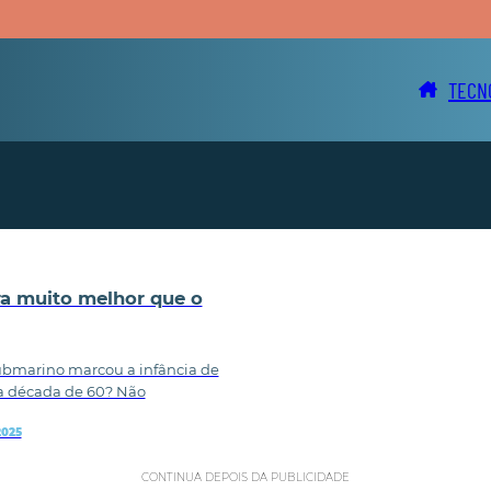
TECN
ra muito melhor que o
ubmarino marcou a infância de
a década de 60? Não
2025
CONTINUA DEPOIS DA PUBLICIDADE