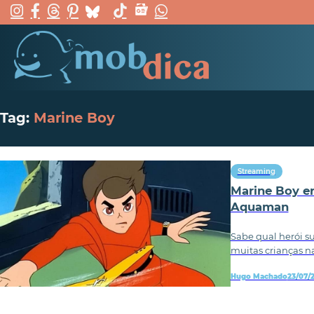
Tag:
Marine Boy
Streaming
Marine Boy e
Aquaman
Sabe qual herói s
muitas crianças n
Hugo Machado
23/07/