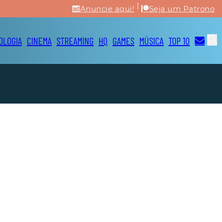
|
Anuncie aqui!
Seja um Patrono
OLOGIA
CINEMA
STREAMING
HQ
GAMES
MÚSICA
TOP 10