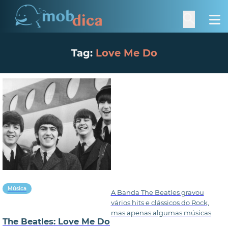
Tag:
Love Me Do
Música
A Banda The Beatles gravou
vários hits e clássicos do Rock,
mas apenas algumas músicas
The Beatles: Love Me Do