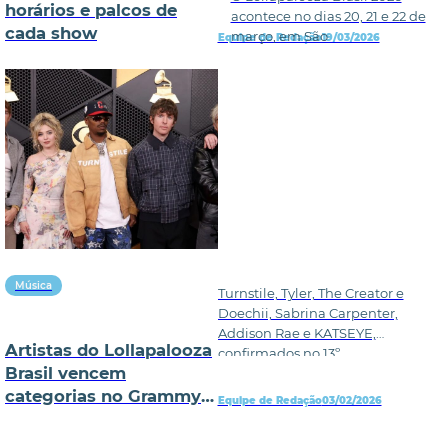
horários e palcos de
acontece no dias 20, 21 e 22 de
cada show
março, em São
Equipe de Redação
19/03/2026
Música
Turnstile, Tyler, The Creator e
Doechii, Sabrina Carpenter,
Addison Rae e KATSEYE,
Artistas do Lollapalooza
confirmados no 13º
Brasil vencem
categorias no Grammy
Equipe de Redação
03/02/2026
2026