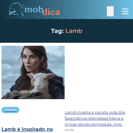
Tag:
Lamb
Cinema
Lamb mostra a pacata vida dos
fazendeiros islandeses Maria e
Ingvar sendo revigorada, logo
Lamb é inspirado no
após