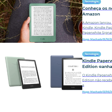
Tecnologia
Conheça os no
Amazon
A Amazon lançou n
Kindle, Kindle Pa
Paperwhite Signa
Hugo Machado
19/10/
Tecnologia
Kindle Paperw
Edition ganh
O Kindle Paperwhi
Edition não receb
a
Hugo Machado
13/05/