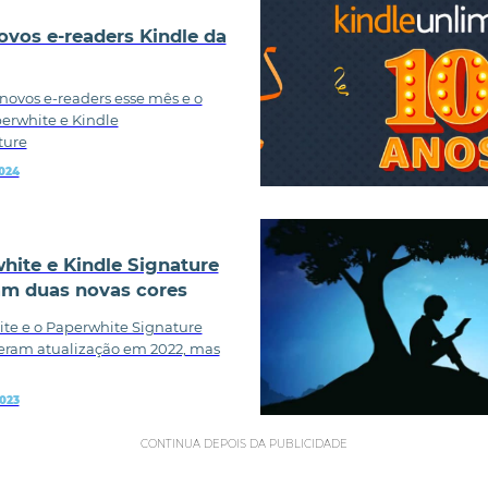
vos e-readers Kindle da
ovos e-readers esse mês e o
perwhite e Kindle
ture
2024
hite e Kindle Signature
am duas novas cores
te e o Paperwhite Signature
eram atualização em 2022, mas
2023
CONTINUA DEPOIS DA PUBLICIDADE