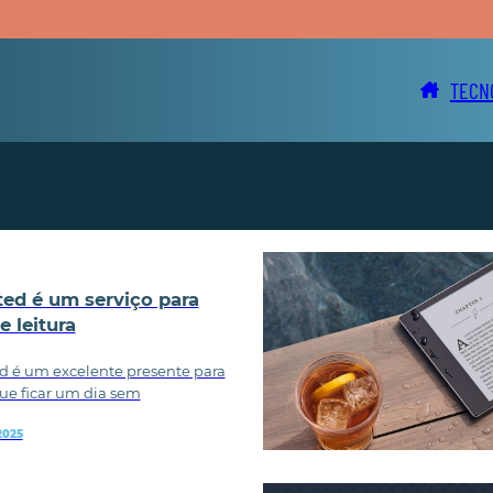
TECN
ted é um serviço para
 leitura
d é um excelente presente para
e ficar um dia sem
2025