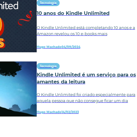
Tecnologia
10 anos do Kindle Unlimited
O Kindle Unlimited está completando 10 anos e a
Amazon revelou os 10 e-books mais
Hugo Machado
04/09/2024
Tecnologia
Kindle Unlimited é um serviço para os
amantes da leitura
O Kindle Unlimited foi criado especialmente para
aquela pessoa que não consegue ficar um dia
Hugo Machado
14/02/2023