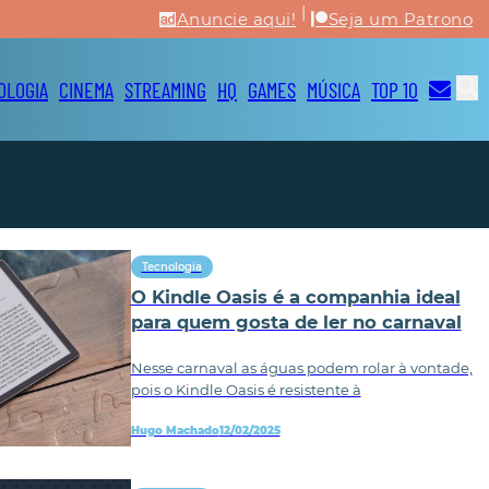
|
Anuncie aqui!
Seja um Patrono
OLOGIA
CINEMA
STREAMING
HQ
GAMES
MÚSICA
TOP 10
Tecnologia
O Kindle Oasis é a companhia ideal
para quem gosta de ler no carnaval
Nesse carnaval as águas podem rolar à vontade,
pois o Kindle Oasis é resistente à
Hugo Machado
12/02/2025