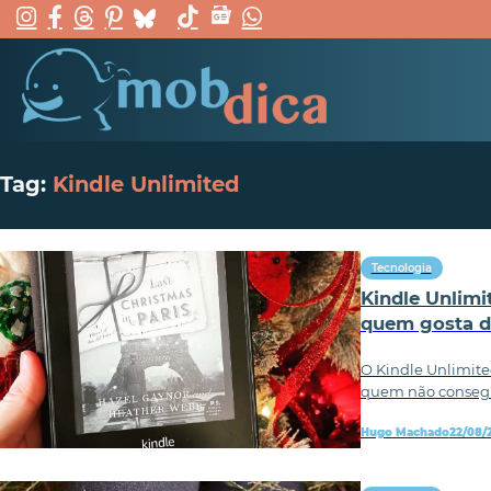
Tag:
Kindle Unlimited
Tecnologia
Kindle Unlimi
quem gosta de
O Kindle Unlimite
quem não consegu
Hugo Machado
22/08/