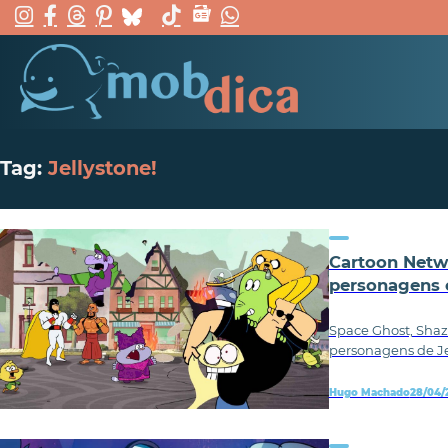
Tag:
Jellystone!
Cartoon Netwo
personagens 
Space Ghost, Shazz
personagens de Jel
Hugo Machado
28/04/