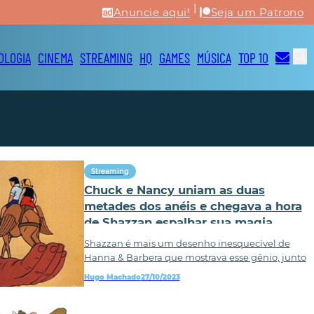
|
Anuncie aqui!
Seja um Patrono
OLOGIA
CINEMA
STREAMING
HQ
GAMES
MÚSICA
TOP 10
Streaming
Chuck e Nancy uniam as duas
metades dos anéis e chegava a hora
de Shazzan espalhar sua magia￼
Shazzan é mais um desenho inesquecível de
Hanna & Barbera que mostrava esse gênio, junto
Hugo Machado
27/10/2023