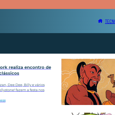
TECN
rk realiza encontro de
clássicos
an, Dee Dee, Billy e vários
lystone! fazem a festa nos
2025