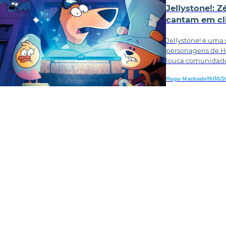
Jellystone!: 
cantam em cl
Jellystone! é uma
personagens de 
louca comunidad
Hugo Machado
19/10/2