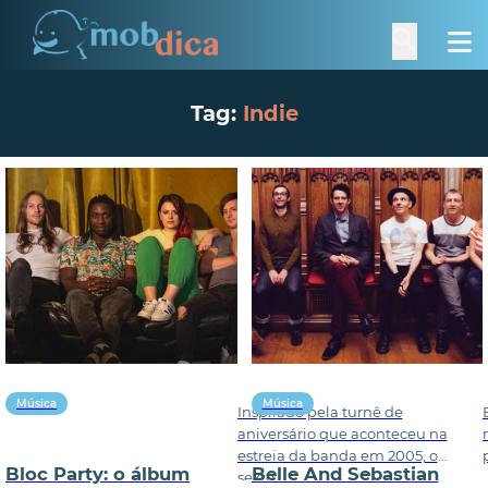
Tag:
Indie
Música
Música
Inspirado pela turnê de
aniversário que aconteceu na
estreia da banda em 2005, o
Bloc Party: o álbum
Belle And Sebastian
sexto