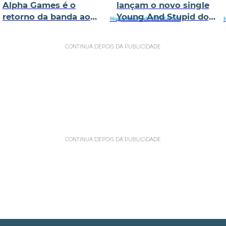
Alpha Games é o
lançam o novo single
retorno da banda ao
Young And Stupid do
Hugo Machado
28/04/2022
Indie-Rock
álbum A Bit Of Previous
CONTINUA DEPOIS DA PUBLICIDADE
CONTINUA DEPOIS DA PUBLICIDADE