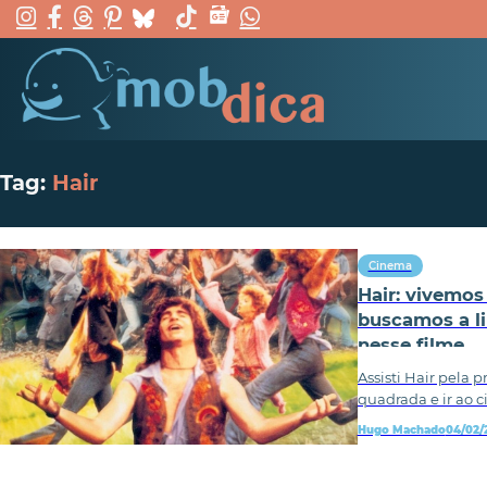
Tag:
Hair
Cinema
Hair: vivemos
buscamos a l
nesse filme
Assisti Hair pela 
quadrada e ir ao 
Hugo Machado
04/02/