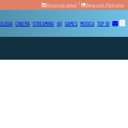
|
Anuncie aqui!
Seja um Patrono
OLOGIA
CINEMA
STREAMING
HQ
GAMES
MÚSICA
TOP 10