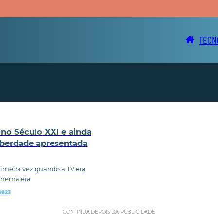
TECN
 no Século XXI e ainda
iberdade apresentada
primeira vez quando a TV era
cinema era
2023
CONTINUA DEPOIS DA PUBLICIDADE