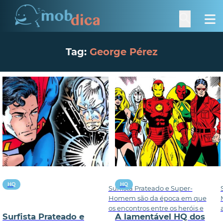
Tag:
George Pérez
HQ
HQ
Surfista Prateado e Super-
Homem são da época em que
os encontros entre os heróis e
Surfista Prateado e
A lamentável HQ dos