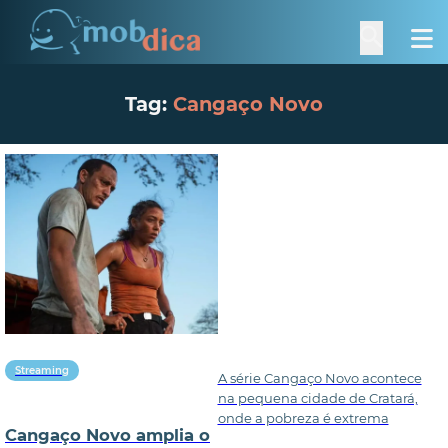
Tag:
Cangaço Novo
Streaming
A série Cangaço Novo acontece
na pequena cidade de Cratará,
onde a pobreza é extrema
Cangaço Novo amplia o