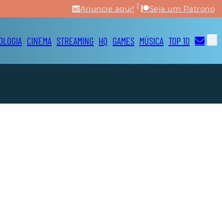
|
Anuncie aqui!
Seja um Patrono
OLOGIA
CINEMA
STREAMING
HQ
GAMES
MÚSICA
TOP 10