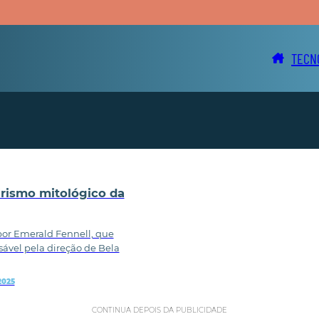
TECN
lirismo mitológico da
 por Emerald Fennell, que
vel pela direção de Bela
2025
CONTINUA DEPOIS DA PUBLICIDADE