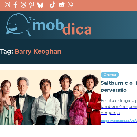
Tag:
Barry Keoghan
Cinema
Saltburn e o 
perversão
Escrito e dirigido
também é responsá
Vingança
Hugo Machado
28/03/