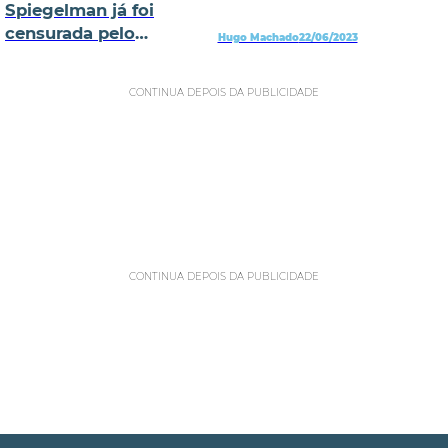
Spiegelman já foi
censurada pelo
Hugo Machado
22/06/2023
conselho escolar
americano
CONTINUA DEPOIS DA PUBLICIDADE
CONTINUA DEPOIS DA PUBLICIDADE