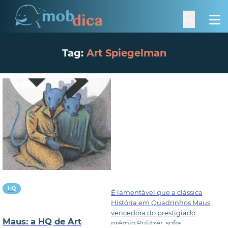
Tag:
Art Spiegelman
HQ
É lamentável que a clássica
História em Quadrinhos Maus,
vencedora do prestigiado
Maus: a HQ de Art
prêmio Pulitzer, sofra