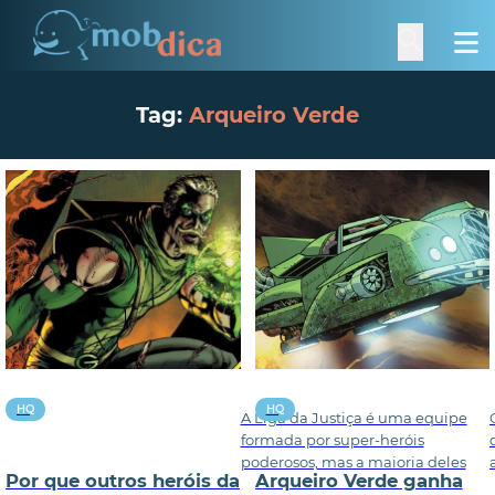
Tag:
Arqueiro Verde
HQ
HQ
A Liga da Justiça é uma equipe
formada por super-heróis
poderosos, mas a maioria deles
Por que outros heróis da
Arqueiro Verde ganha